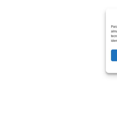
Para
alma
tecn
iden