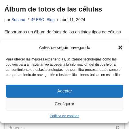
Álbum de fotos de las células
por
Susana
4º ESO
,
Blog
abril 11, 2024
Elaboramos un álbum de fotos de los distintos tipos de células
Antes de seguir navegando
Construyendo fallas
Para ofrecer las mejores experiencias, utilizamos tecnologías como las
cookies para almacenar y/o acceder a la información del dispositivo. El
por
Susana
4º ESO
,
Blog
abril 11, 2024
consentimiento de estas tecnologías nos permitirá procesar datos como el
comportamiento de navegación o las identificaciones únicas en este sitio.
Aprender fallas de una manera práctica
Aceptar
Configurar
Política de cookies